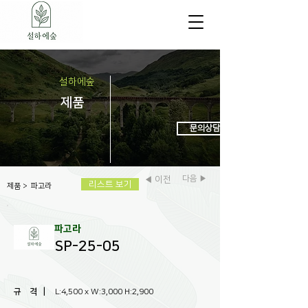
설하에숲
제
품
문의상담 : 031-972-6438
다음 ▶
◀ 이전
리스트 보기
제품
>
파고라
파고라
SP-25-05
규 격 |
L:4,500 x W:3,000 H:2,900