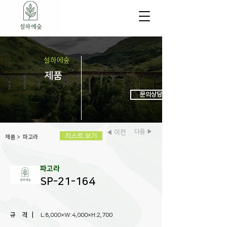
설하에숲
제
품
문의상담 : 031-972-6438
다음 ▶
◀ 이전
리스트 보기
제품
>
파고라
파고라
SP-21-164
규 격 |
L:8,000×W:4,000×H:2,700