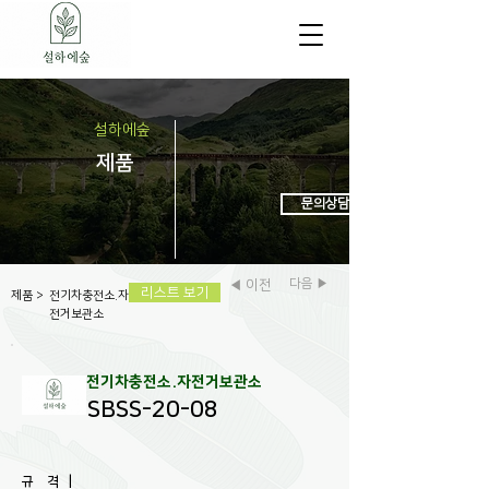
설하에숲
제
품
문의상담 : 031-972-6438
다음 ▶
◀ 이전
리스트 보기
제품
>
전기차충전소.자
전거보관소
전기차충전소.자전거보관소
SBSS-20-08
규 격 |