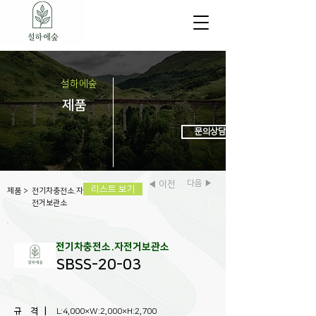
설하에숲
제
품
문의상담 : 031-972-6438
다음 ▶
◀ 이전
리스트 보기
제품
>
전기차충전소.자
전거보관소
전기차충전소.자전거보관소
SBSS-20-03
규 격 |
L:4,000×W:2,000×H:2,700