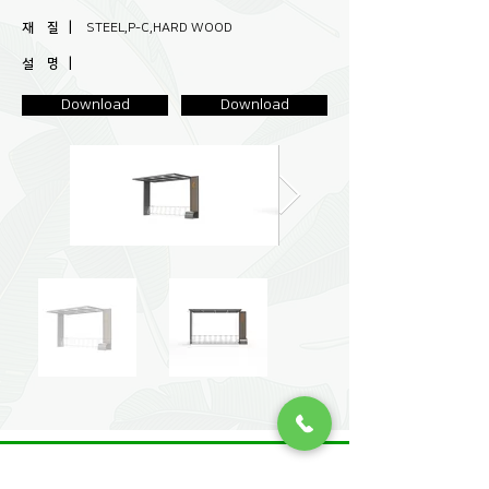
재 질 |
STEEL,P-C,HARD WOOD
설 명 |
Download
Download