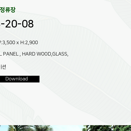
스정류장
-20-08
W:3,500 x H:2,900
PL PANEL , HARD WOOD,GLASS,
이션
Download