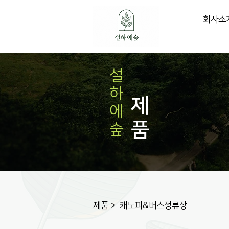
회사소
설
하
제
에
품
숲
제품
>
캐노피&버스정류장