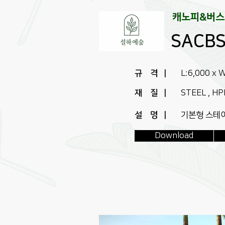
캐노피&버
SACBS
규 격 |
L:6,000 x 
재 질 |
STEEL , H
설 명 |
기본형 스테
Download