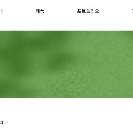
개
제품
포트폴리오
례 2