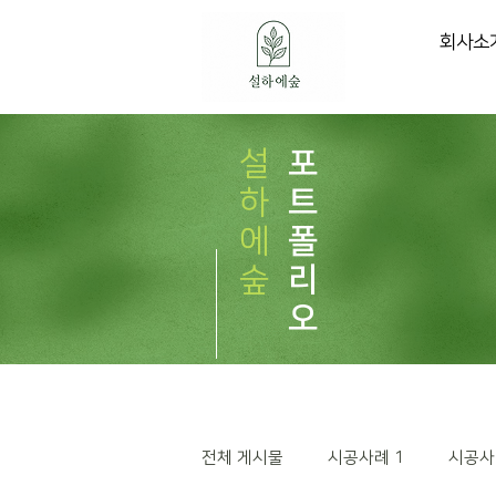
회사소
설
포
하
트
에
폴
숲
리
오
전체 게시물
시공사례 1
시공사