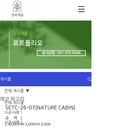
설하에숲
포트폴리오
문의상담 : 031-972-6438
게시물
전체 게시물
에코 파고라
전체 게시물
SETC-26-07(NATURE CABIN)
시공사례 1
규    격   |    
시공사례 2
L:4,000×W:3,000×H:3,000