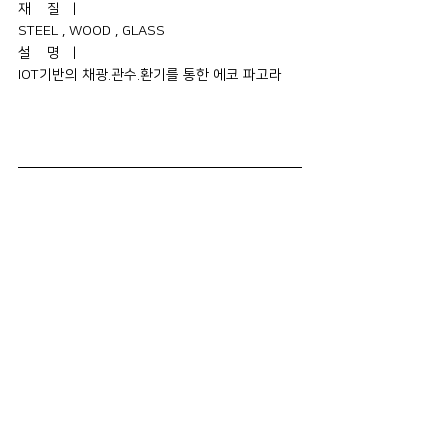
재    질   |    
STEEL , WOOD , GLASS
설    명   |    
IOT기반의 채광.관수.환기를 통한 에코 파고라