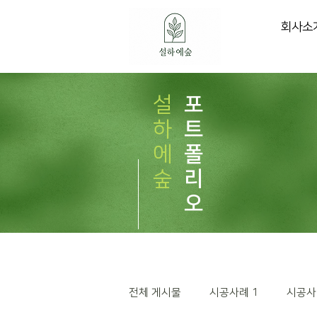
회사소
설
포
하
트
에
폴
숲
리
오
전체 게시물
시공사례 1
시공사