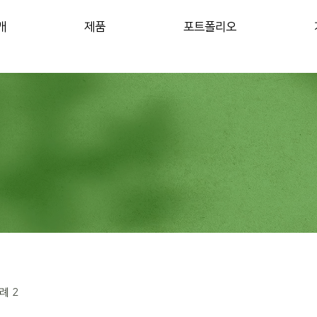
개
제품
포트폴리오
례 2