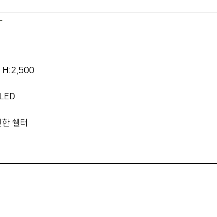
라
x H:2,500
 LED
인한 쉘터